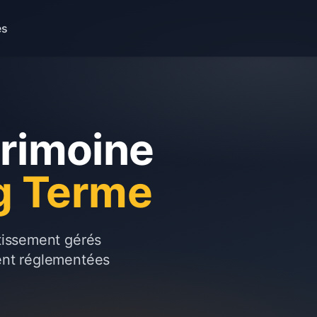
es
trimoine
g Terme
stissement gérés
ent réglementées