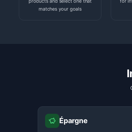
products and select one that
for i
matches your goals
Épargne