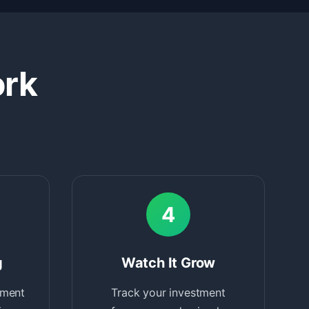
ork
4
g
Watch It Grow
tment
Track your investment