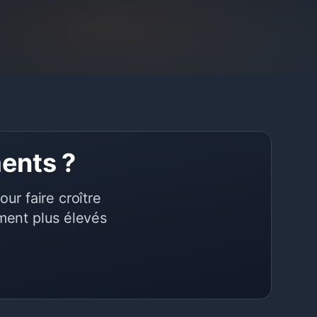
ments ?
r faire croître
ement plus élevés