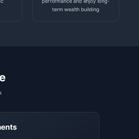
ic
performance and enjoy long-
term wealth building
e
x
ments